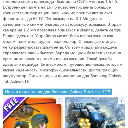
тяжелого софта происходит быстро на ОЗУ емкостью 1.5 Гб.
Встроенная память на 16 Гб позволяет хранить большое
количество информации, расширение происходит за счет
флеш-карты до 64 Гб. Фотокамера на 3.1 Мп делает
качественные снимки благодаря автофокусу, вспышке. Вторая
камера на 1.2 Мп позволяет общаться в скайпе, делать селфи.
Радио здесь нет. Устройство может быть использовано как
модем, навигатор, аудио-, видеоплеер. С помощью стилуса
легко редактировать документы. Со всеми задачами модель
справляется очень быстро. Заряда мощной батареи хватит на
сутки интенсивного режима использования. Такой девайс
идеально подойдет бизнесменам, путешественникам, которым
важна надежность, многофункциональность, долгоиграющий
аккумулятор. Скачать игры и приложения для Samsung Galaxy
Tab Active LTE.
Игры и приложения для Samsung Galaxy Tab Active LTE
i
i