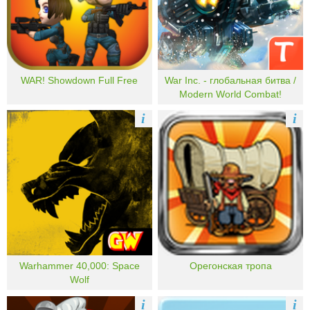
WAR! Showdown Full Free
War Inc. - глобальная битва /
Modern World Combat!
i
i
Warhammer 40,000: Space
Орегонская тропа
Wolf
i
i