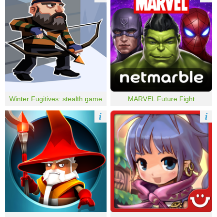
Winter Fugitives: stealth game
MARVEL Future Fight
i
i