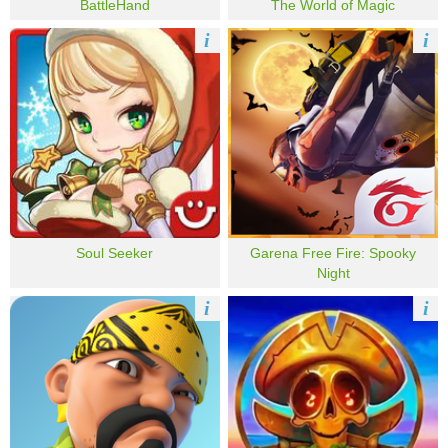
BattleHand
The World of Magic
i
i
Soul Seeker
Garena Free Fire: Spooky
Night
i
i