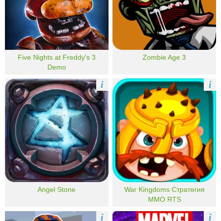
Five Nights at Freddy's 3
Zombie Age 3
Demo
i
i
Angel Stone
War Kingdoms Стратегия
MMO RTS
i
i