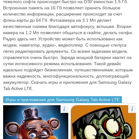
тяжелого софта происходит быстро на ОЗУ емкостью 1.5 Гб.
Встроенная память на 16 Гб позволяет хранить большое
количество информации, расширение происходит за счет
флеш-карты до 64 Гб. Фотокамера на 3.1 Мп делает
качественные снимки благодаря автофокусу, вспышке. Вторая
камера на 1.2 Мп позволяет общаться в скайпе, делать селфи.
Радио здесь нет. Устройство может быть использовано как
модем, навигатор, аудио-, видеоплеер. С помощью стилуса
легко редактировать документы. Со всеми задачами модель
справляется очень быстро. Заряда мощной батареи хватит на
сутки интенсивного режима использования. Такой девайс
идеально подойдет бизнесменам, путешественникам, которым
важна надежность, многофункциональность, долгоиграющий
аккумулятор. Скачать игры и приложения для Samsung Galaxy
Tab Active LTE.
Игры и приложения для Samsung Galaxy Tab Active LTE
i
i