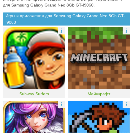
для Samsung Galaxy Grand Neo 8Gb GT-I9060.
Игры и приложения для Samsung Galaxy Grand Neo 8Gb GT-
I9060
i
i
Subway Surfers
Майнкрафт
i
i