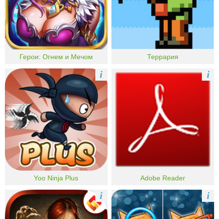
Герои: Огнем и Мечом
Террария
i
i
Yoo Ninja Plus
Adobe Reader
i
i