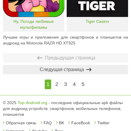
Ну, Погоди любимые
Tiger Casino
мультфильмы
Лучшие игры и приложения для смартфонов и планшетов на
андроид на Motorola RAZR HD XT925
Предыдущая страница
Следущая страница
1
2
3
4
5
© 2025
Top-Android.org
- последние официальные apk файлы
для андроид устройств: смартфонов, мобильных телефонов,
планшетов
Обратная связь
FAQ
ВК
FaceBook
Twitter
Instagram
Youtube
Дзен