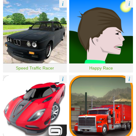
i
i
Speed Traffic Racer
Happy Race
i
i