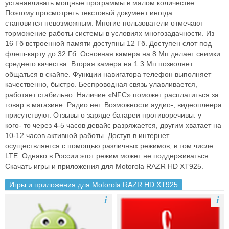
устанавливать мощные программы в малом
количестве.
Поэтому просмотреть текстовый документ иногда
становится
невозможным. Многие пользователи отмечают
торможение работы системы
в условиях многозадачности. Из
16 Гб встроенной памяти доступны 12 Гб.
Доступен слот под
флеш-карту до 32 Гб. Основная камера на 8 Мп делает
снимки
среднего качества. Вторая камера на 1.3 Мп позволяет
общаться в
скайпе. Функции навигатора телефон выполняет
качественно, быстро.
Беспроводная связь улавливается,
работает стабильно. Наличие «NFC»
поможет расплатиться за
товар в магазине. Радио нет. Возможности аудио-,
видеоплеера
присутствуют. Отзывы о заряде батареи противоречивы: у
кого-
то через 4-5 часов девайс разряжается, другим хватает на
10-12 часов
активной работы. Доступ в интернет
осуществляется с помощью различных
режимов, в том числе
LTE. Однако в России этот режим может не
поддерживаться.
Скачать игры и приложения для Motorola RAZR HD XT925.
Игры и приложения для Motorola RAZR HD XT925
i
i