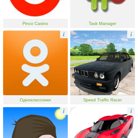
Pinco Casino
Task Manager
i
i
Одноклассники
Speed Traffic Racer
i
i