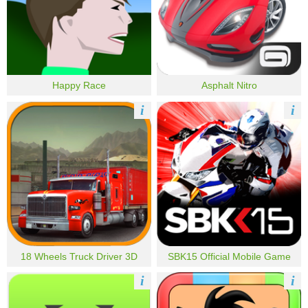
Happy Race
Asphalt Nitro
i
i
18 Wheels Truck Driver 3D
SBK15 Official Mobile Game
i
i