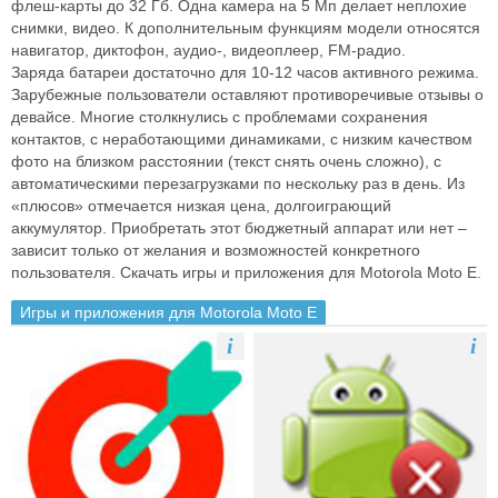
флеш-карты до 32 Гб. Одна камера на 5 Мп
делает неплохие
снимки, видео. К дополнительным функциям модели
относятся
навигатор, диктофон, аудио-, видеоплеер, FM-радио.
Заряда
батареи достаточно для 10-12 часов активного режима.
Зарубежные
пользователи оставляют противоречивые отзывы о
девайсе. Многие
столкнулись с проблемами сохранения
контактов, с неработающими
динамиками, с низким качеством
фото на близком расстоянии (текст снять
очень сложно), с
автоматическими перезагрузками по нескольку раз в день.
Из
«плюсов» отмечается низкая цена, долгоиграющий
аккумулятор.
Приобретать этот бюджетный аппарат или нет –
зависит только от желания и
возможностей конкретного
пользователя.
Скачать игры и приложения для Motorola Moto E.
Игры и приложения для Motorola Moto E
i
i