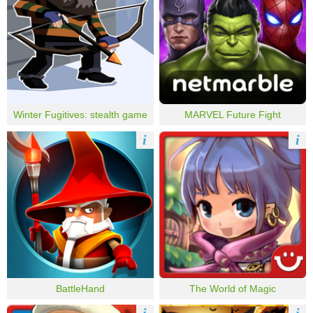
Winter Fugitives: stealth game
MARVEL Future Fight
i
i
BattleHand
The World of Magic