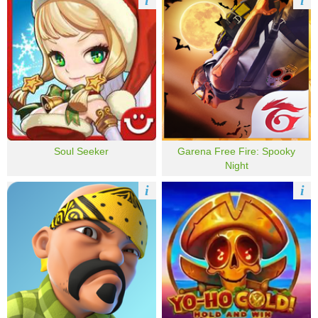
i
i
Soul Seeker
Garena Free Fire: Spooky
Night
i
i