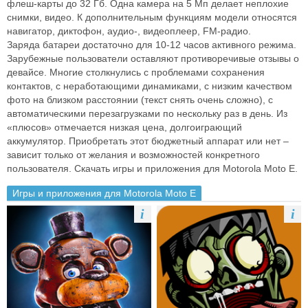
флеш-карты до 32 Гб. Одна камера на 5 Мп
делает неплохие
снимки, видео. К дополнительным функциям модели
относятся
навигатор, диктофон, аудио-, видеоплеер, FM-радио.
Заряда
батареи достаточно для 10-12 часов активного режима.
Зарубежные
пользователи оставляют противоречивые отзывы о
девайсе. Многие
столкнулись с проблемами сохранения
контактов, с неработающими
динамиками, с низким качеством
фото на близком расстоянии (текст снять
очень сложно), с
автоматическими перезагрузками по нескольку раз в день.
Из
«плюсов» отмечается низкая цена, долгоиграющий
аккумулятор.
Приобретать этот бюджетный аппарат или нет –
зависит только от желания и
возможностей конкретного
пользователя.
Скачать игры и приложения для Motorola Moto E.
Игры и приложения для Motorola Moto E
i
i