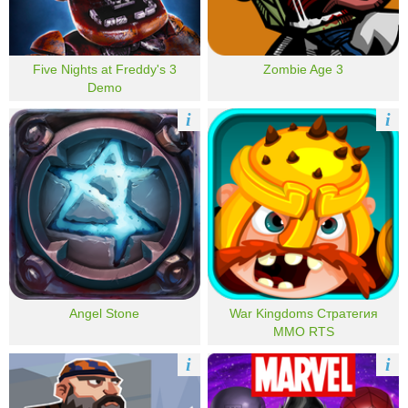
Five Nights at Freddy's 3
Zombie Age 3
Demo
i
i
Angel Stone
War Kingdoms Стратегия
MMO RTS
i
i