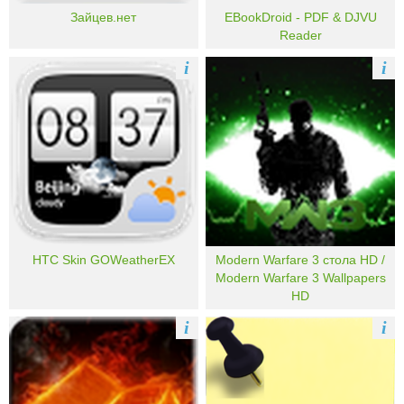
Зайцев.нет
EBookDroid - PDF & DJVU
Reader
i
i
HTC Skin GOWeatherEX
Modern Warfare 3 стола HD /
Modern Warfare 3 Wallpapers
HD
i
i