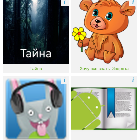
i
i
Тайна
Хочу все знать: Зверята
i
i