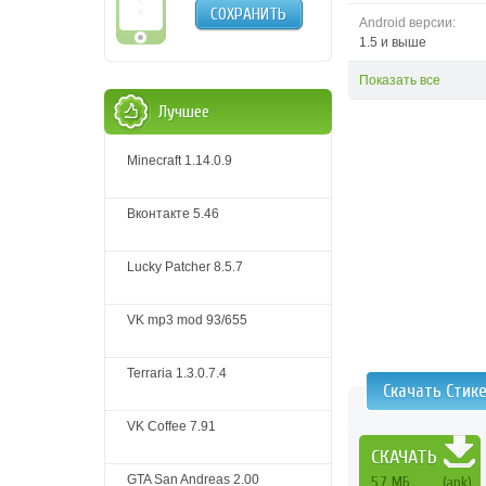
СОХРАНИТЬ
Android версии:
1.5 и выше
Показать все
Лучшее
Minecraft 1.14.0.9
Вконтакте 5.46
Lucky Patcher 8.5.7
VK mp3 mod 93/655
Terraria 1.3.0.7.4
Скачать Стик
VK Coffee 7.91
СКАЧАТЬ
GTA San Andreas 2.00
5,7 МБ
(apk)