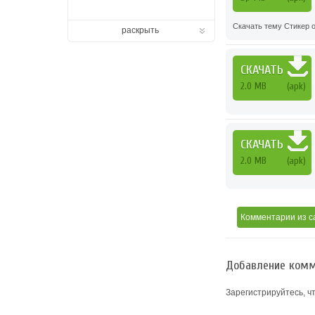
Скачать тему Стикер о
раскрыть
СКАЧАТЬ
2.0 MB
(apk)
СКАЧАТЬ
2.0 MB
(apk)
Комментарии
из с
Добавление комм
Зарегистрируйтесь, ч