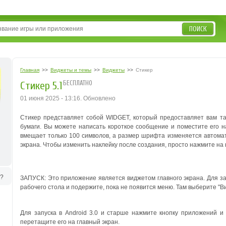
ПОИСК
Главная
>>
Виджеты и темы
>>
Виджеты
>>
Стикер
БЕСПЛАТНО
Стикер 5.1
01 июня 2025 - 13:16. Обновлено
Стикер представляет собой WIDGET, который предоставляет вам т
бумаги. Вы можете написать короткое сообщение и поместите его на
вмещает только 100 символов, а размер шрифта изменяется автомат
экрана. Чтобы изменить наклейку после создания, просто нажмите на 
ь?
ЗАПУСК: Это приложение является виджетом главного экрана. Для за
рабочего стола и подержите, пока не появится меню. Там выберите "В
Для запуска в Android 3.0 и старше нажмите кнопку приложений и
перетащите его на главный экран.