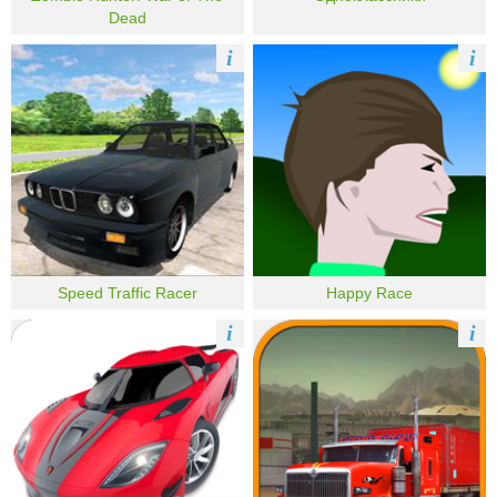
Dead
i
i
Speed Traffic Racer
Happy Race
i
i