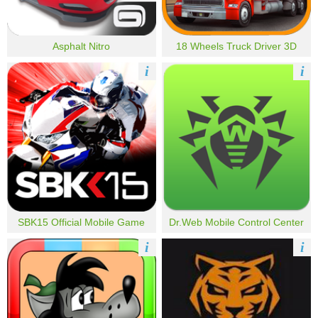
Asphalt Nitro
18 Wheels Truck Driver 3D
i
i
SBK15 Official Mobile Game
Dr.Web Mobile Control Center
i
i