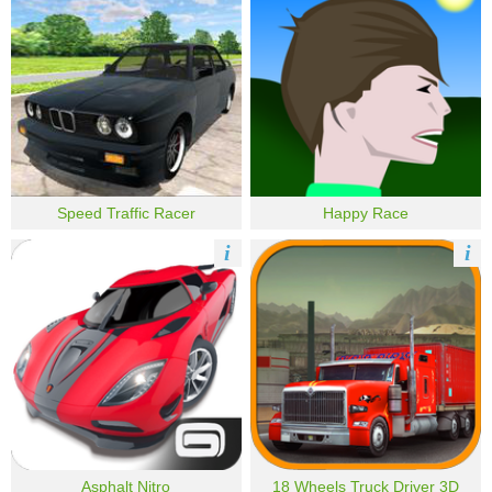
Speed Traffic Racer
Happy Race
i
i
Asphalt Nitro
18 Wheels Truck Driver 3D