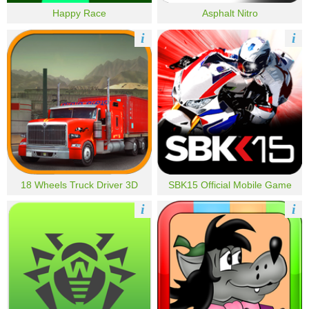
Happy Race
Asphalt Nitro
i
i
18 Wheels Truck Driver 3D
SBK15 Official Mobile Game
i
i