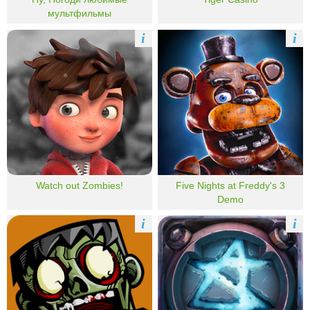
мультфильмы
i
i
Watch out Zombies!
Five Nights at Freddy's 3
Demo
i
i