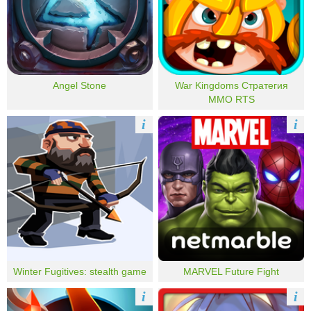
Angel Stone
War Kingdoms Стратегия
MMO RTS
i
i
Winter Fugitives: stealth game
MARVEL Future Fight
i
i