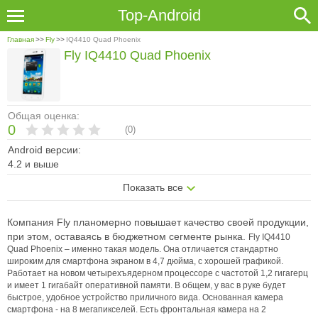
Top-Android
Главная
>>
Fly
>>
IQ4410 Quad Phoenix
Fly IQ4410 Quad Phoenix
Общая оценка:
0
(
0
)
Android версии:
4.2 и выше
Показать все
Компания Fly планомерно повышает качество своей продукции,
при этом, оставаясь в бюджетном сегменте рынка.
Fly IQ4410
Quad Phoenix – именно такая модель.
Она отличается стандартно
широким для смартфона экраном в 4,7 дюйма, с хорошей графикой.
Работает на новом четырехъядерном процессоре с частотой 1,2 гигагерц
и имеет 1 гигабайт оперативной памяти.
В общем, у вас в руке будет
быстрое, удобное устройство приличного вида.
Основанная камера
смартфона - на 8 мегапикселей. Есть фронтальная камера на 2