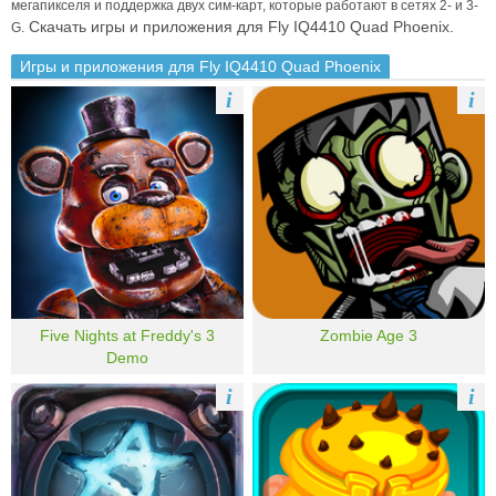
мегапикселя и поддержка двух сим-карт, которые работают в сетях 2- и 3-
Скачать игры и приложения для Fly IQ4410 Quad Phoenix.
G.
Игры и приложения для Fly IQ4410 Quad Phoenix
i
i
Five Nights at Freddy's 3
Zombie Age 3
Demo
i
i