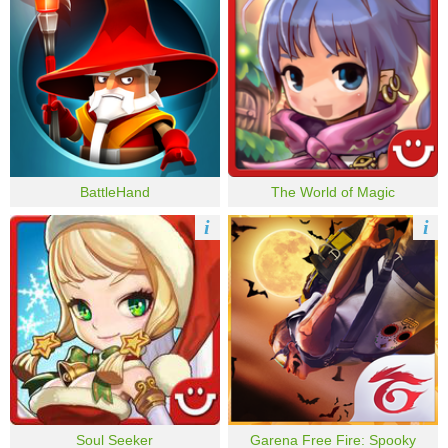
BattleHand
The World of Magic
i
i
Soul Seeker
Garena Free Fire: Spooky