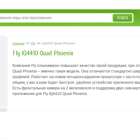
ПОИСК
Главная
>>
Fly
>>
IQ4410 Quad Phoenix
Fly IQ4410 Quad Phoenix
Компания Fly планомерно повышает качество своей продукции, при эт
Quad Phoenix – именно такая модель.
Она отличается стандартно шир
графикой. Работает на новом четырехъядерном процессоре с частотой 
общем, у вас в руке будет быстрое, удобное устройство приличного ви
Есть фронтальная камера на 2 мегапикселя и поддержка двух сим-карт,
приложения для Fly IQ4410 Quad Phoenix.