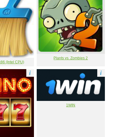
Plants vs. Zombies 2
86 (Intel CPU)
i
i
1WIN