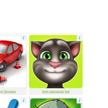
i
i
ng Simulator
Мой говорящий Том
i
i