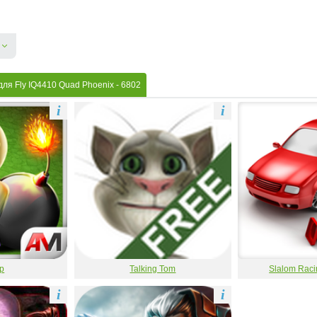
для Fly IQ4410 Quad Phoenix
- 6802
i
i
р
Talking Tom
Slalom Raci
i
i