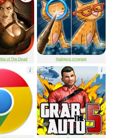
War of The Dead
Найдите отличия
i
i