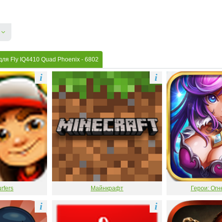
для Fly IQ4410 Quad Phoenix
- 6802
i
i
rfers
Майнкрафт
Герои: Огн
i
i