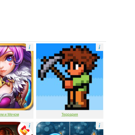
i
i
ем и Мечом
Террария
i
i