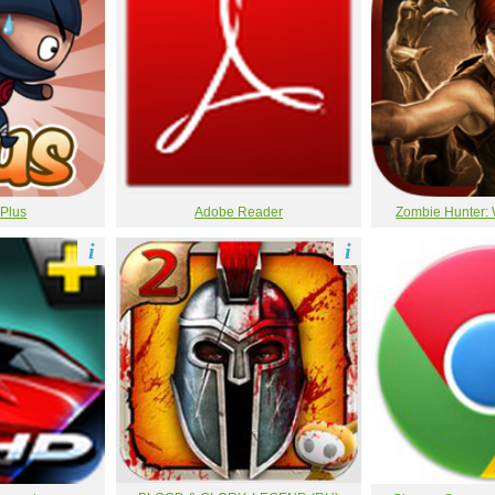
 Plus
Adobe Reader
Zombie Hunter: 
i
i