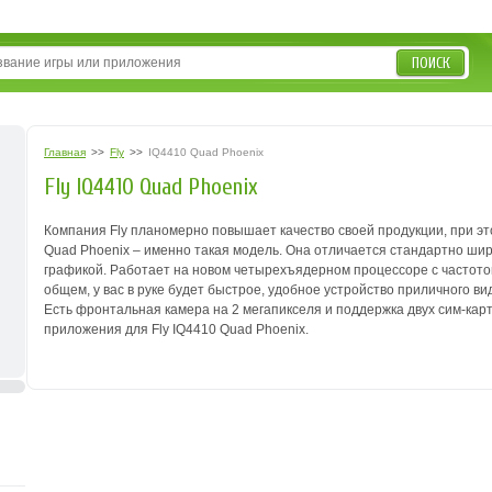
ПОИСК
Главная
>>
Fly
>>
IQ4410 Quad Phoenix
Fly IQ4410 Quad Phoenix
Компания Fly планомерно повышает качество своей продукции, при эт
Quad Phoenix – именно такая модель.
Она отличается стандартно шир
графикой. Работает на новом четырехъядерном процессоре с частотой 
общем, у вас в руке будет быстрое, удобное устройство приличного ви
Есть фронтальная камера на 2 мегапикселя и поддержка двух сим-карт,
приложения для Fly IQ4410 Quad Phoenix.