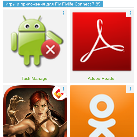
Игры и приложения для Fly Flylife Connect 7.85
i
i
Task Manager
Adobe Reader
i
i