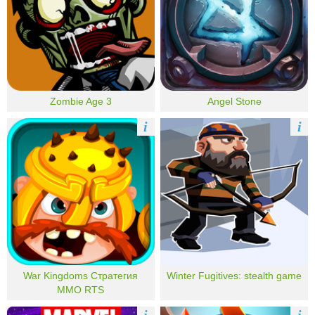
Zombie Age 3
Angel Stone
i
i
War Kingdoms Стратегия
Winter Fugitives: stealth game
MMO RTS
i
i