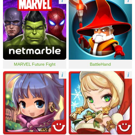
MARVEL Future Fight
BattleHand
i
i