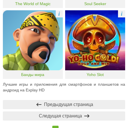
The World of Magic
Soul Seeker
i
i
Банды мира
Yoho Slot
Лучшие игры и приложения для смартфонов и планшетов на
андроид на Explay HD
Предыдущая страница
Следущая страница