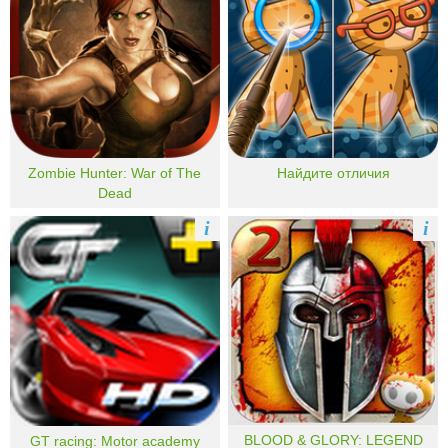
Zombie Hunter: War of The
Найдите отличия
Dead
i
i
BLOOD & GLORY: LEGEND
GT racing: Motor academy