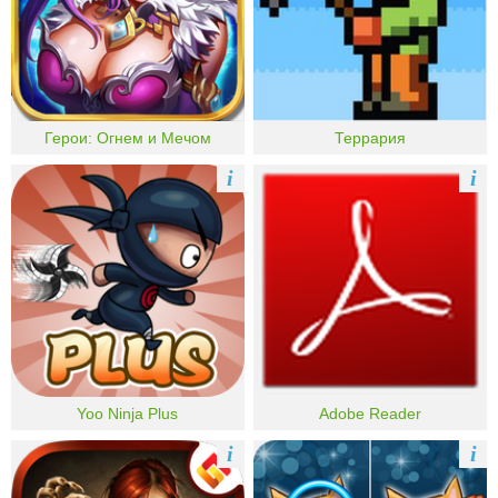
Герои: Огнем и Мечом
Террария
i
i
Yoo Ninja Plus
Adobe Reader
i
i