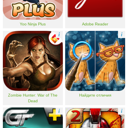
Yoo Ninja Plus
Adobe Reader
i
i
Zombie Hunter: War of The
Найдите отличия
Dead
i
i