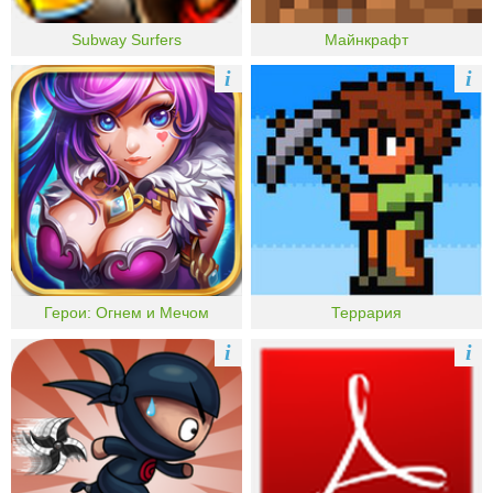
Subway Surfers
Майнкрафт
i
i
Герои: Огнем и Мечом
Террария
i
i