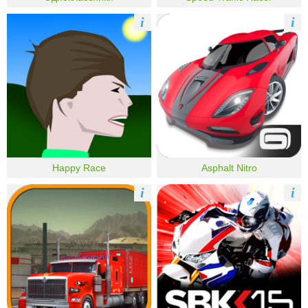
i
i
Happy Race
Asphalt Nitro
i
i