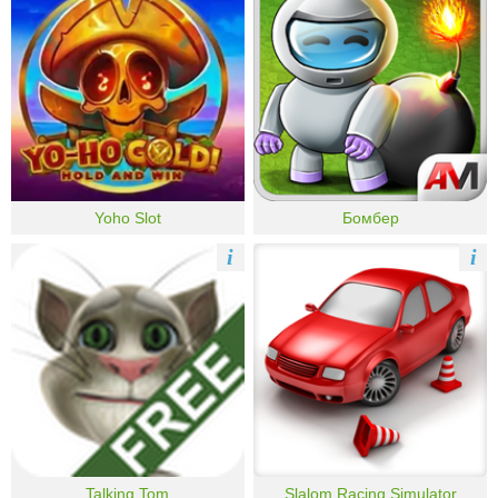
Yoho Slot
Бомбер
i
i
Talking Tom
Slalom Racing Simulator