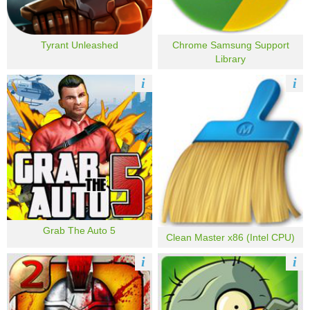
Tyrant Unleashed
Chrome Samsung Support
Library
i
i
Grab The Auto 5
Clean Master x86 (Intel CPU)
i
i