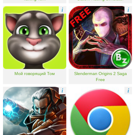
i
i
Мой говорящий Том
Slenderman Origins 2 Saga
Free
i
i