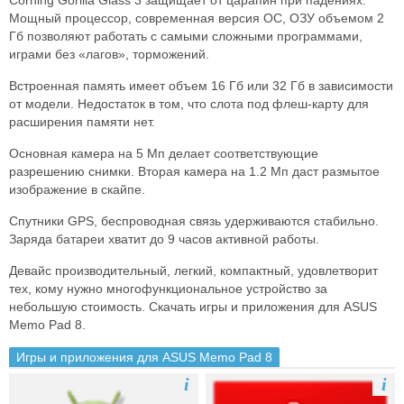
Corning Gorilla Glass 3 защищает от царапин при падениях.
Мощный процессор, современная версия ОС, ОЗУ объемом 2
Гб позволяют работать с самыми сложными программами,
играми без «лагов», торможений.
Встроенная память имеет объем 16 Гб или 32 Гб в зависимости
от модели. Недостаток в том, что слота под флеш-карту для
расширения памяти нет.
Основная камера на 5 Мп делает соответствующие
разрешению снимки. Вторая камера на 1.2 Мп даст размытое
изображение в скайпе.
Спутники GPS, беспроводная связь удерживаются стабильно.
Заряда батареи хватит до 9 часов активной работы.
Девайс производительный, легкий, компактный, удовлетворит
тех, кому нужно многофункциональное устройство за
небольшую стоимость. Скачать игры и приложения для ASUS
Memo Pad 8.
Игры и приложения для ASUS Memo Pad 8
i
i