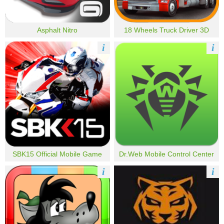
Asphalt Nitro
18 Wheels Truck Driver 3D
i
i
SBK15 Official Mobile Game
Dr.Web Mobile Control Center
i
i