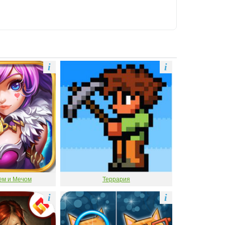
i
i
ем и Мечом
Террария
i
i