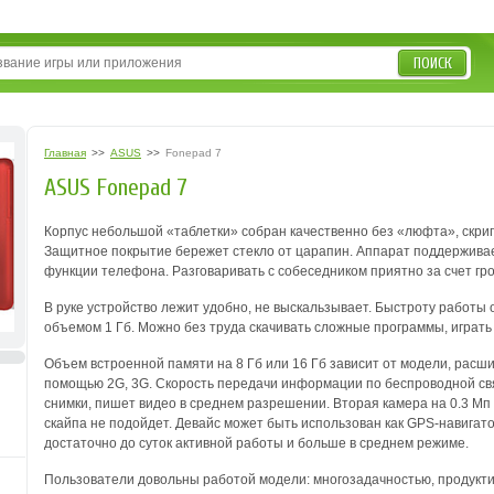
ПОИСК
Главная
>>
ASUS
>>
Fonepad 7
ASUS Fonepad 7
Корпус небольшой «таблетки» собран качественно без «люфта», скрипо
Защитное покрытие бережет стекло от царапин. Аппарат поддерживае
функции телефона. Разговаривать с собеседником приятно за счет гр
В руке устройство лежит удобно, не выскальзывает. Быстроту работ
объемом 1 Гб. Можно без труда скачивать сложные программы, играть
Объем встроенной памяти на 8 Гб или 16 Гб зависит от модели, расш
помощью 2G, 3G. Скорость передачи информации по беспроводной св
снимки, пишет видео в среднем разрешении. Вторая камера на 0.3 Мп
скайпа не подойдет. Девайс может быть использован как GPS-навигато
достаточно до суток активной работы и больше в среднем режиме.
Пользователи довольны работой модели: многозадачностью, продукти