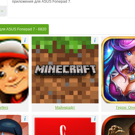
приложения для ASUS Fonepad 7.
для ASUS Fonepad 7
- 6820
i
i
rfers
Майнкрафт
Герои: Огн
i
i