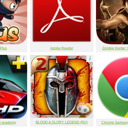
 Plus
Adobe Reader
Zombie Hunter: 
i
i
BLOOD & GLORY: LEGEND (RU)
or academy
Chrome Samsung 