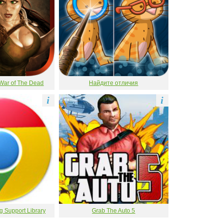
War of The Dead
Найдите отличия
i
i
Support Library
Grab The Auto 5