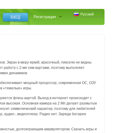
Русский
ВХОД
Регистрация
в. Экран в меру яркий, красочный, пиксели не видны.
т работу с 2-мя сим-картами, поэтому выполняет
омких динамиков.
ы обеспечивает мощный процессор, современная ОС, ОЗУ
 в «тяжелые» игры.
иряется флеш-картой. Выход в интернет происходит с
язи высокая. Основная камера на 2 Мп делает размытые
 носит символический характер, поэтому для любителей
р, аудио-, видеоплеер. Радио нет. Заряда батареи
вностью, долгоиграющим аккумулятором. Скачать игры и