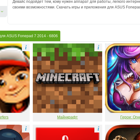
Девайс подойдет тем, кому нужен аппарат для работы, легкого интер
своими возможностями. Скачать игры и приложения для ASUS Fonepad
для ASUS Fonepad 7 2014
- 6806
i
i
rfers
Майнкрафт
Герои: Огн
i
i