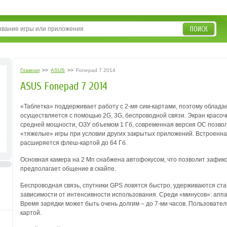
ПОИСК
Главная
>>
ASUS
>>
Fonepad 7 2014
ASUS Fonepad 7 2014
«Таблетка» поддерживает работу с 2-мя сим-картами, поэтому облад
осуществляется с помощью 2G, 3G, беспроводной связи. Экран красо
средней мощности, ОЗУ объемом 1 Гб, современная версия ОС позвол
«тяжелые» игры при условии других закрытых приложений. Встроенная 
расширяется флеш-картой до 64 Гб.
Основная камера на 2 Мп снабжена автофокусом, что позволит зафик
предполагает общение в скайпе.
Беспроводная связь, спутники GPS ловятся быстро, удерживаются стаб
зависимости от интенсивности использования. Среди «минусов»: апп
Время зарядки может быть очень долгим – до 7-ми часов. Пользовате
картой.