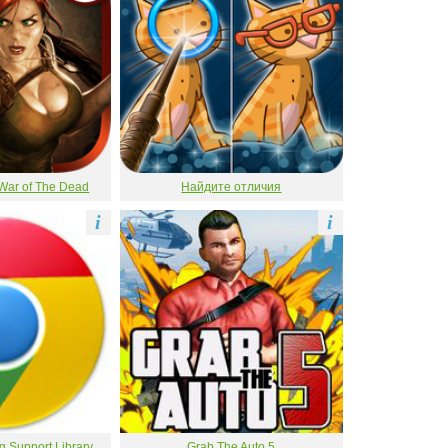
War of The Dead
Найдите отличия
i
i
Support Library
Grab The Auto 5