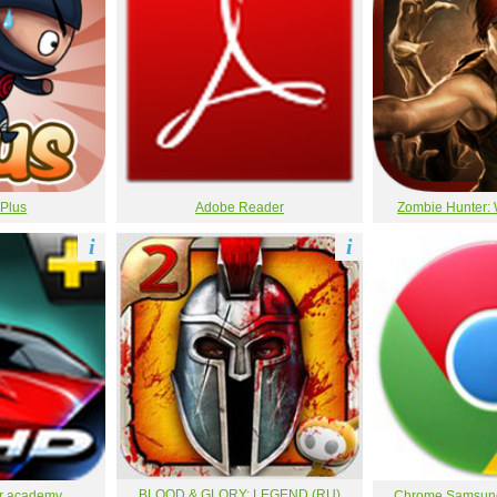
 Plus
Adobe Reader
Zombie Hunter: 
i
i
BLOOD & GLORY: LEGEND (RU)
or academy
Chrome Samsung 