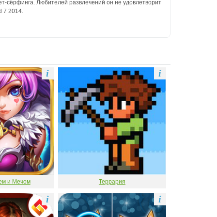
нет-сёрфинга. Любителей развлечений он не удовлетворит
 7 2014.
i
i
ем и Мечом
Террария
i
i