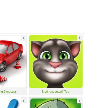
i
i
ng Simulator
Мой говорящий Том
i
i