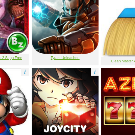
s 2 Saga Free
Tyrant Unleashed
Clean Master x
i
i