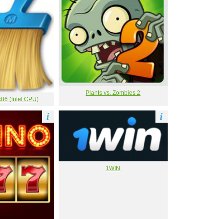
Plants vs. Zombies 2
86 (Intel CPU)
i
i
1WIN