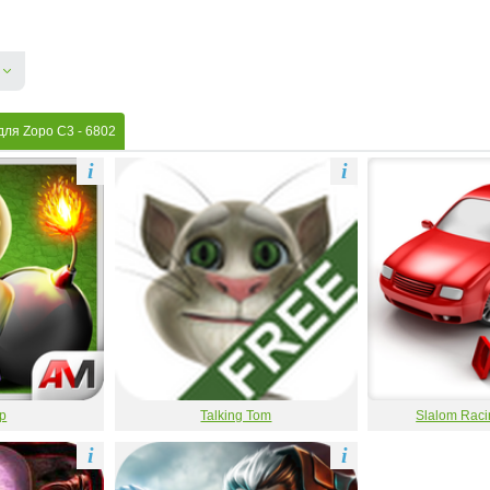
для Zopo C3
- 6802
i
i
р
Talking Tom
Slalom Raci
i
i