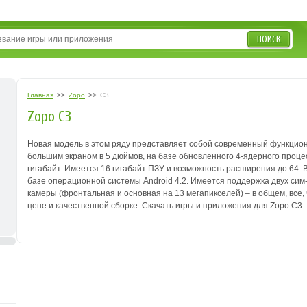
ПОИСК
Главная
>>
Zopo
>>
C3
Zopo C3
Новая модель в этом ряду представляет собой современный функцион
большим экраном в 5 дюймов, на базе обновленного 4-ядерного процес
гигабайт. Имеется 16 гигабайт ПЗУ и возможность расширения до 64.
базе операционной системы Android 4.2.
Имеется поддержка двух сим-
камеры (фронтальная и основная на 13 мегапикселей) – в общем, все
цене и качественной сборке.
Скачать игры и приложения для Zopo C3.