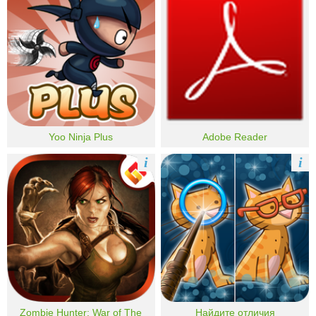
Yoo Ninja Plus
Adobe Reader
i
i
Zombie Hunter: War of The
Найдите отличия