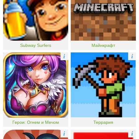
Subway Surfers
Майнкрафт
i
i
Герои: Огнем и Мечом
Террария
i
i