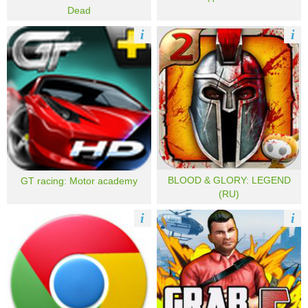
Dead
i
i
BLOOD & GLORY: LEGEND
GT racing: Motor academy
(RU)
i
i