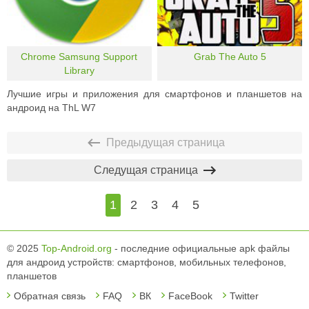
Chrome Samsung Support
Grab The Auto 5
Library
Лучшие игры и приложения для смартфонов и планшетов на
андроид на ThL W7
Предыдущая страница
Следущая страница
1
2
3
4
5
© 2025
Top-Android.org
- последние официальные apk файлы
для андроид устройств: смартфонов, мобильных телефонов,
планшетов
Обратная связь
FAQ
ВК
FaceBook
Twitter