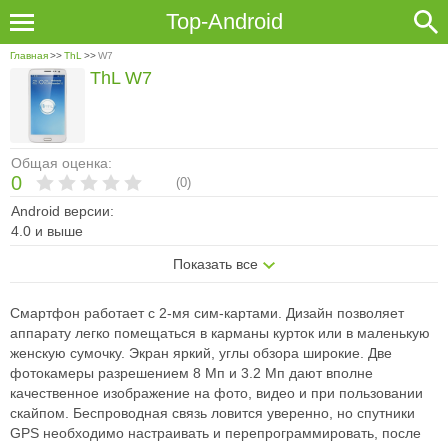
Top-Android
Главная
>>
ThL
>>
W7
ThL W7
Общая оценка:
0
(
0
)
Android версии:
4.0 и выше
Показать все
Смартфон работает с 2-мя сим-картами. Дизайн позволяет
аппарату легко помещаться в карманы курток или в маленькую
женскую сумочку. Экран яркий, углы обзора широкие. Две
фотокамеры разрешением 8 Мп и 3.2 Мп дают вполне
качественное изображение на фото, видео и при пользовании
скайпом. Беспроводная связь ловится уверенно, но спутники
GPS необходимо настраивать и перепрограммировать, после