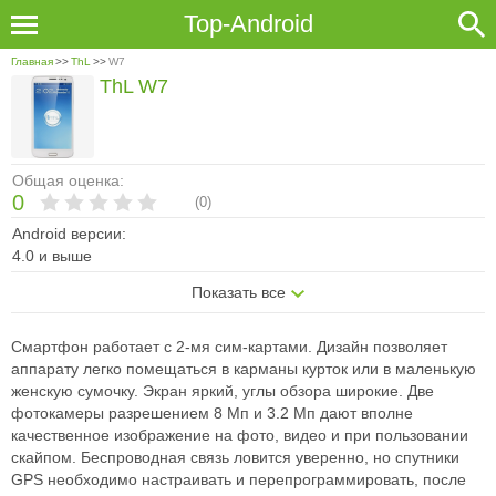
Top-Android
Главная
>>
ThL
>>
W7
ThL W7
Общая оценка:
0
(
0
)
Android версии:
4.0 и выше
Показать все
Смартфон работает с 2-мя сим-картами. Дизайн позволяет
аппарату легко помещаться в карманы курток или в маленькую
женскую сумочку. Экран яркий, углы обзора широкие. Две
фотокамеры разрешением 8 Мп и 3.2 Мп дают вполне
качественное изображение на фото, видео и при пользовании
скайпом. Беспроводная связь ловится уверенно, но спутники
GPS необходимо настраивать и перепрограммировать, после