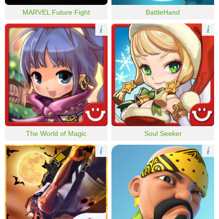
MARVEL Future Fight
BattleHand
i
i
The World of Magic
Soul Seeker
i
i