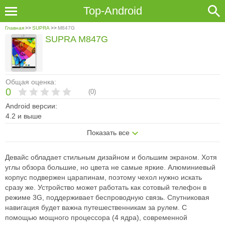
Top-Android
Главная
>>
SUPRA
>>
M847G
SUPRA M847G
Общая оценка:
0
(
0
)
Android версии:
4.2 и выше
Показать все
Девайс обладает стильным дизайном и большим экраном. Хотя
углы обзора большие, но цвета не самые яркие. Алюминиевый
корпус подвержен царапинам, поэтому чехол нужно искать
сразу же. Устройство может работать как сотовый телефон в
режиме 3G, поддерживает беспроводную связь. Спутниковая
навигация будет важна путешественникам за рулем. С
помощью мощного процессора (4 ядра), современной