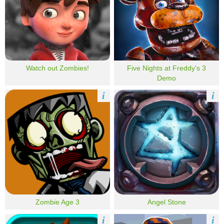
Watch out Zombies!
Five Nights at Freddy's 3
Demo
i
i
Zombie Age 3
Angel Stone
i
i