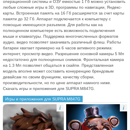
операционной системы и ОЗУ емкостью 1 Гб можно установить
любые сложные игры в 3D, программы по навигации, Яндекс-
карты. Встроенная память на 16 Гб расширяется за счет карты
памяти до 32 Гб. Аппарат подключается к компьютеру с
помощью имеющихся разъемов. Для работы как на
полноценном компьютере есть возможность подключения
мыши и клавиатуры. Поддержка многочисленных форматов
аудио, видео позволяет закачивать различный флеш. Работы
батареи хватает примерно на 6 часов активного режима:
интернет, просмотр видео. Разрешение основной камеры 5 Мп
недостаточно для полноценных снимков. Фронтальная камера
на 1.3 Мп позволяет общаться в скайпе. Представленная
модель вполне может составить конкуренцию брендовым
девайсам по своим функциям, качеству сборки,
производительности, но по цене аппарат намного ниже.
Скачать игры и приложения для SUPRA M847G.
Игры и приложения для SUPRA M847G
i
i