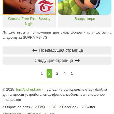
Garena Free Fire: Spooky
Банды мира
Night
Лучшие игры и приложения для смартфонов и планшетов на
андроид на SUPRA M847G
Предыдущая страница
Следущая страница
1
2
3
4
5
© 2025
Top-Android.org
- последние официальные apk файлы
для андроид устройств: смартфонов, мобильных телефонов,
планшетов
Обратная связь
FAQ
ВК
FaceBook
Twitter
Instagram
Youtube
Дзен