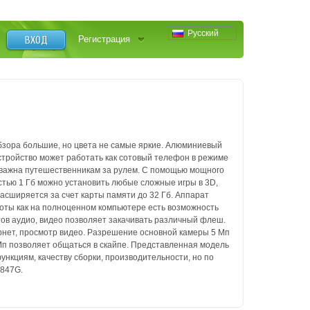
Русский
ВХОД
Регистрация
бзора большие, но цвета не самые яркие. Алюминиевый
Устройство может работать как сотовый телефон в режиме
 важна путешественникам за рулем. С помощью мощного
стью 1 Гб можно установить любые сложные игры в 3D,
асширяется за счет карты памяти до 32 Гб. Аппарат
оты как на полноценном компьютере есть возможность
в аудио, видео позволяет закачивать различный флеш.
рнет, просмотр видео. Разрешение основной камеры 5 Мп
Мп позволяет общаться в скайпе. Представленная модель
нкциям, качеству сборки, производительности, но по
M847G.