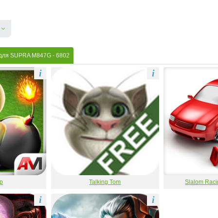
 для SUPRA M847G
- 6802
i
i
р
Talking Tom
Slalom Raci
i
i