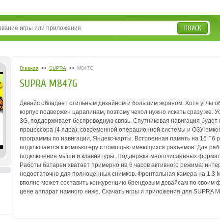
ПОИСК
Главная
>>
SUPRA
>>
M847G
SUPRA M847G
Девайс обладает стильным дизайном и большим экраном. Хотя углы о
корпус подвержен царапинам, поэтому чехол нужно искать сразу же. 
3G, поддерживает беспроводную связь. Спутниковая навигация будет
процессора (4 ядра), современной операционной системы и ОЗУ емко
программы по навигации, Яндекс-карты. Встроенная память на 16 Гб р
подключается к компьютеру с помощью имеющихся разъемов. Для раб
подключения мыши и клавиатуры. Поддержка многочисленных формато
Работы батареи хватает примерно на 6 часов активного режима: инте
недостаточно для полноценных снимков. Фронтальная камера на 1.3 
вполне может составить конкуренцию брендовым девайсам по своим фу
цене аппарат намного ниже. Скачать игры и приложения для SUPRA 