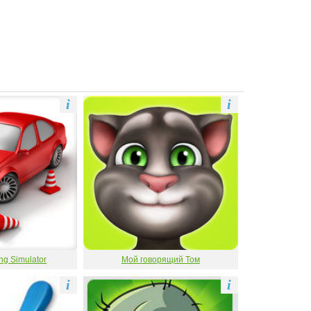
i
i
ng Simulator
Мой говорящий Том
i
i