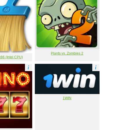
Plants vs. Zombies 2
86 (Intel CPU)
i
i
1WIN