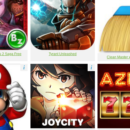
s 2 Saga Free
Tyrant Unleashed
Clean Master x
i
i