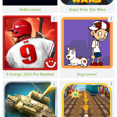
Vodka casino
Angry Birds Star Wars
i
i
9 Innings: 2015 Pro Baseball
Dog runner!
i
i