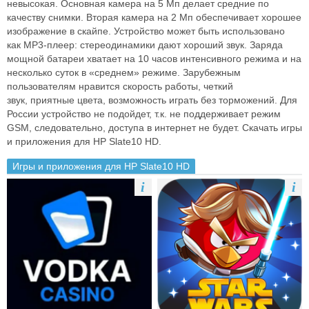
невысокая. Основная камера на 5
Мп делает средние по
качеству снимки. Вторая камера на 2 Мп обеспечивает
хорошее
изображение в скайпе. Устройство может быть использовано
как
MP3-плеер: стереодинамики дают хороший звук. Заряда
мощной батареи
хватает на 10 часов интенсивного режима и на
несколько суток в «среднем»
режиме. Зарубежным
пользователям нравится скорость работы, четкий
звук,
приятные цвета, возможность играть без торможений. Для
России устройство
не подойдет, т.к. не поддерживает режим
GSM, следовательно, доступа в
интернет не будет.
Скачать игры
и приложения для HP Slate10 HD.
Игры и приложения для HP Slate10 HD
i
i