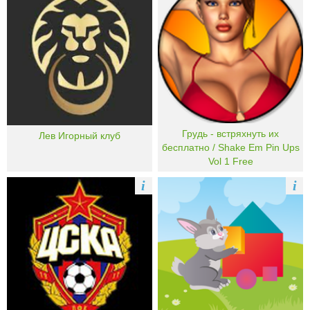
Грудь - встряхнуть их
Лев Игорный клуб
бесплатно / Shake Em Pin Ups
Vol 1 Free
i
i