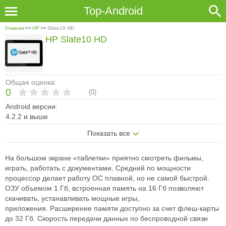
Top-Android
Главная
>>
HP
>>
Slate10 HD
HP Slate10 HD
Общая оценка:
0
(
0
)
Android версии:
4.2.2 и выше
Показать все
На большом экране «таблетки» приятно смотреть фильмы,
играть, работать
с документами. Средний по мощности
процессор делает работу ОС
плавной, но не самой быстрой.
ОЗУ объемом 1 Гб, встроенная память на
16 Гб позволяют
скачивать, устанавливать мощные игры,
приложения.
Расширение памяти доступно за счет флеш-карты
до 32 Гб. Скорость
передачи данных по беспроводной связи