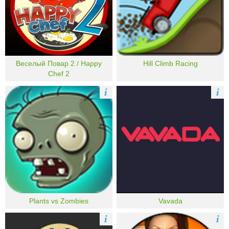
Веселый Повар 2 / Happy
Hill Climb Racing
Chef 2
i
i
Plants vs Zombies
Vavada
i
i