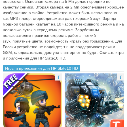
невысокая. Основная камера на 5
Мп делает средние по
качеству снимки. Вторая камера на 2 Мп обеспечивает
хорошее
изображение в скайпе. Устройство может быть использовано
как
MP3-плеер: стереодинамики дают хороший звук. Заряда
мощной батареи
хватает на 10 часов интенсивного режима и на
несколько суток в «среднем»
режиме. Зарубежным
пользователям нравится скорость работы, четкий
звук,
приятные цвета, возможность играть без торможений. Для
России устройство
не подойдет, т.к. не поддерживает режим
GSM, следовательно, доступа в
интернет не будет.
Скачать игры
и приложения для HP Slate10 HD.
Игры и приложения для HP Slate10 HD
i
i