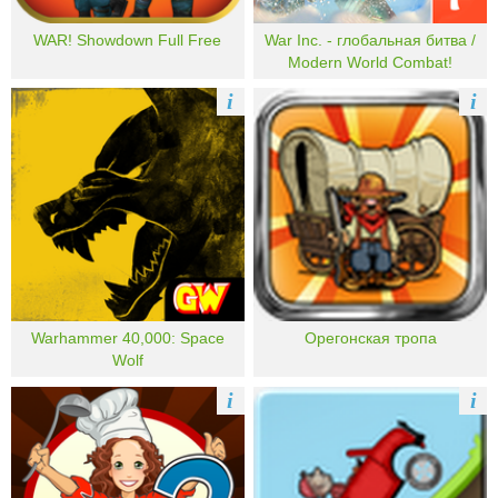
WAR! Showdown Full Free
War Inc. - глобальная битва /
Modern World Combat!
i
i
Warhammer 40,000: Space
Орегонская тропа
Wolf
i
i