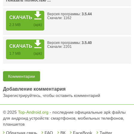
Показать полностью ...
Версия программы:
3.5.44
СКАЧАТЬ
Скачали: 1162
2.3 MB
(apk)
Версия программы:
3.5.40
СКАЧАТЬ
Скачали: 2201
1.7 MB
(apk)
Комментарии
Добавление комментария
Зарегистрируйтесь, чтобы оставить комментарий
© 2025
Top-Android.org
- последние официальные apk файлы
для андроид устройств: смартфонов, мобильных телефонов,
планшетов
Обратная связь
FAQ
ВК
FaceBook
Twitter