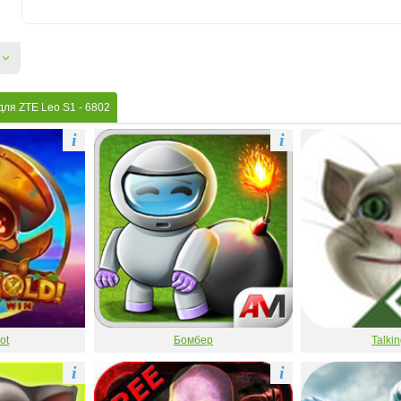
для ZTE Leo S1
- 6802
i
i
ot
Бомбер
Talki
i
i