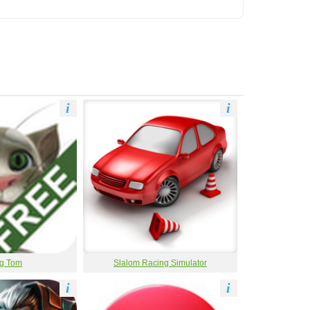
i
i
ng Tom
Slalom Racing Simulator
i
i