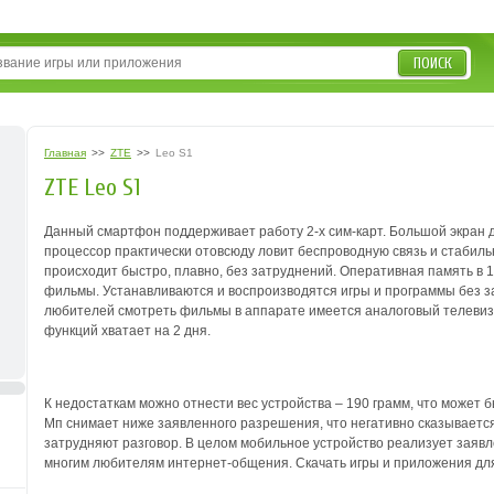
ПОИСК
Главная
>>
ZTE
>>
Leo S1
ZTE Leo S1
Данный смартфон поддерживает работу 2-х сим-карт. Большой экран
процессор практически отовсюду ловит беспроводную связь и стабиль
происходит быстро, плавно, без затруднений. Оперативная память в 1
фильмы. Устанавливаются и воспроизводятся игры и программы без з
любителей смотреть фильмы в аппарате имеется аналоговый телевиз
функций хватает на 2 дня.
К недостаткам можно отнести вес устройства – 190 грамм, что может 
Мп снимает ниже заявленного разрешения, что негативно сказывается 
затрудняют разговор. В целом мобильное устройство реализует заявл
многим любителям интернет-общения. Скачать игры и приложения для