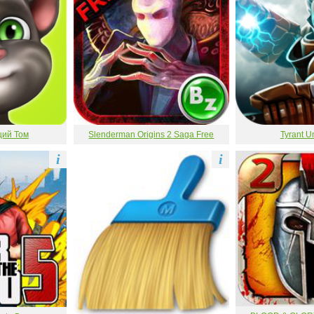
щий Том
Slenderman Origins 2 Saga Free
Tyrant U
i
i