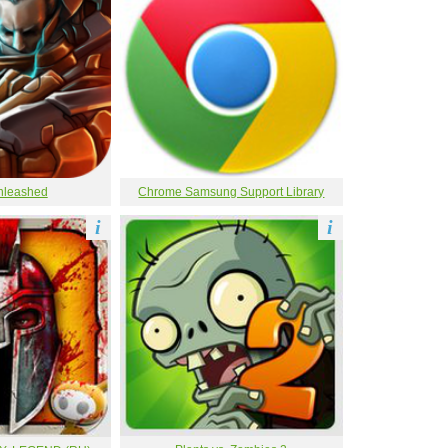
nleashed
Chrome Samsung Support Library
i
i