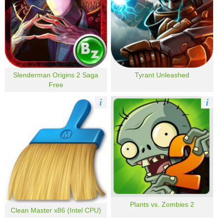
Slenderman Origins 2 Saga
Tyrant Unleashed
Free
i
i
Plants vs. Zombies 2
Clean Master x86 (Intel CPU)