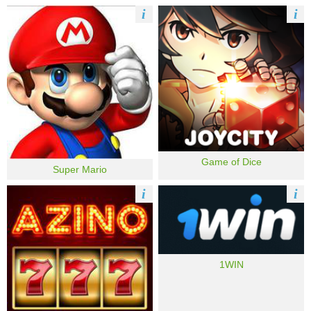
i
i
Game of Dice
Super Mario
i
i
1WIN