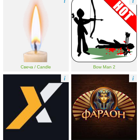
i
i
Свеча / Candle
Bow Man 2
i
i