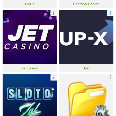
Get X
Pharaon Casino
i
i
Jet casino
Up-x
i
i