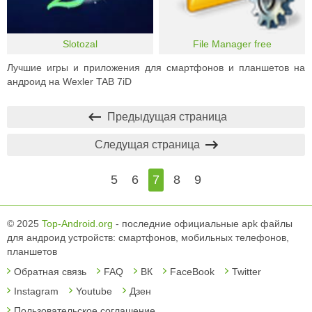
Slotozal
File Manager free
Лучшие игры и приложения для смартфонов и планшетов на
андроид на Wexler TAB 7iD
Предыдущая страница
Следущая страница
5
6
7
8
9
© 2025
Top-Android.org
- последние официальные apk файлы
для андроид устройств: смартфонов, мобильных телефонов,
планшетов
Обратная связь
FAQ
ВК
FaceBook
Twitter
Instagram
Youtube
Дзен
Пользовательское соглашение