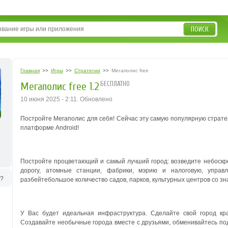
ПОИСК
Главная
>>
Игры
>>
Стратегии
>>
Мегаполис free
БЕСПЛАТНО
Мегаполис free 1.2
10 июня 2025 - 2:11. Обновлено
Постройте Мегаполис для себя! Сейчас эту самую популярную страте
платформе Android!
Постройте процветающий и самый лучший город: возведите небоскре
дорогу, атомные станции, фабрики, мэрию и налоговую, управ
ь?
разбейтебольшое количество садов, парков, культурных центров со 
У Вас будет идеальная инфраструктура. Сделайте свой город к
Создавайте необычные города вместе с друзьями, обменивайтесь по