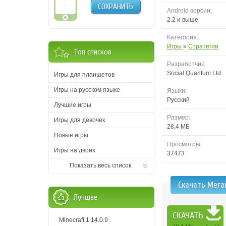
СОХРАНИТЬ
Android версии:
2.2 и выше
Категория:
Игры
»
Стратегии
Топ списков
Разработчик:
Social Quantum Ltd
Игры для планшетов
Игры на русском языке
Языки:
Русский
Лучшие игры
Размер:
Игры для девочек
28,4 MБ
Новые игры
Просмотры:
Игры на двоих
37473
Показать весь список
Скачать Мега
Лучшее
СКАЧАТЬ
Minecraft 1.14.0.9