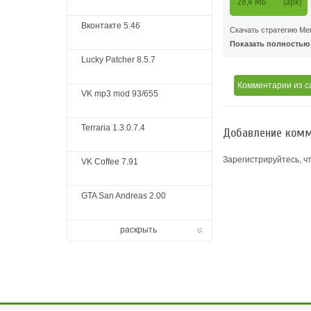
28,4 MБ
(apk)
Вконтакте 5.46
Скачать стратегию Мег
Показать полностью .
Lucky Patcher 8.5.7
Комментарии
из с
VK mp3 mod 93/655
Terraria 1.3.0.7.4
Добавление комм
Зарегистрируйтесь, ч
VK Coffee 7.91
GTA San Andreas 2.00
раскрыть