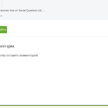
аполис free от Social Quantum Ltd …
..
айта
ентария
тобы оставить комментарий