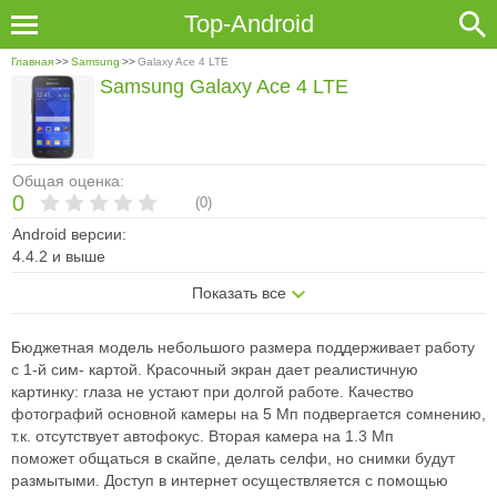
Top-Android
Главная
>>
Samsung
>>
Galaxy Ace 4 LTE
Samsung Galaxy Ace 4 LTE
Общая оценка:
0
(
0
)
Android версии:
4.4.2 и выше
Показать все
Бюджетная модель небольшого размера поддерживает работу
с 1-й сим-
картой. Красочный экран дает реалистичную
картинку: глаза не устают при
долгой работе. Качество
фотографий основной камеры на 5 Мп подвергается
сомнению,
т.к. отсутствует автофокус. Вторая камера на 1.3 Мп
поможет
общаться в скайпе, делать селфи, но снимки будут
размытыми. Доступ в
интернет осуществляется с помощью