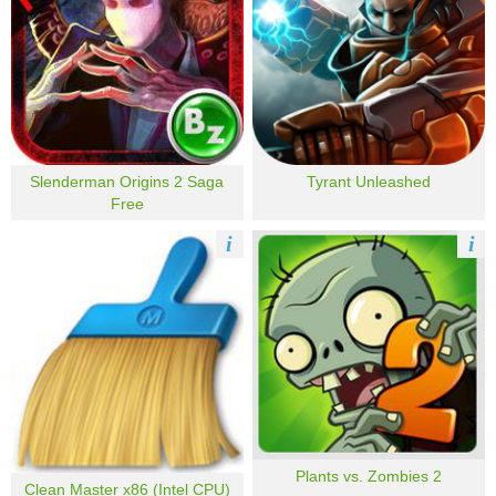
Slenderman Origins 2 Saga
Tyrant Unleashed
Free
i
i
Plants vs. Zombies 2
Clean Master x86 (Intel CPU)