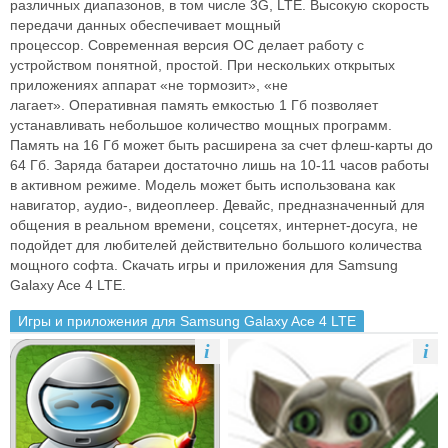
различных диапазонов, в том числе 3G,
LTE. Высокую скорость
передачи данных обеспечивает мощный
процессор.
Современная версия ОС делает работу с
устройством понятной, простой.
При нескольких открытых
приложениях аппарат «не тормозит», «не
лагает».
Оперативная память емкостью 1 Гб позволяет
устанавливать небольшое
количество мощных программ.
Память на 16 Гб может быть
расширена за счет флеш-карты до
64 Гб. Заряда батареи достаточно лишь на
10-11 часов работы
в активном режиме. Модель может быть использована
как
навигатор, аудио-, видеоплеер. Девайс, предназначенный для
общения
в реальном времени, соцсетях, интернет-досуга, не
подойдет для любителей
действительно большого количества
мощного софта.
Скачать игры и приложения для Samsung
Galaxy Ace 4 LTE.
Игры и приложения для Samsung Galaxy Ace 4 LTE
i
i