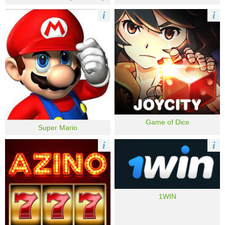
i
i
Game of Dice
Super Mario
i
i
1WIN