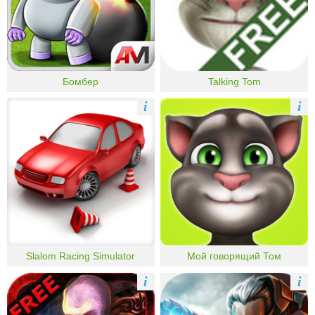
Бомбер
Talking Tom
i
i
Slalom Racing Simulator
Мой говорящий Том
i
i