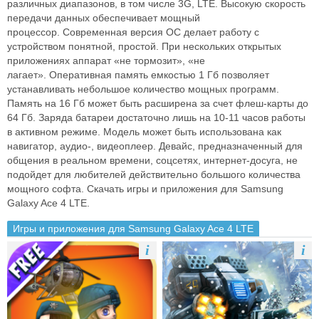
различных диапазонов, в том числе 3G,
LTE. Высокую скорость
передачи данных обеспечивает мощный
процессор.
Современная версия ОС делает работу с
устройством понятной, простой.
При нескольких открытых
приложениях аппарат «не тормозит», «не
лагает».
Оперативная память емкостью 1 Гб позволяет
устанавливать небольшое
количество мощных программ.
Память на 16 Гб может быть
расширена за счет флеш-карты до
64 Гб. Заряда батареи достаточно лишь на
10-11 часов работы
в активном режиме. Модель может быть использована
как
навигатор, аудио-, видеоплеер. Девайс, предназначенный для
общения
в реальном времени, соцсетях, интернет-досуга, не
подойдет для любителей
действительно большого количества
мощного софта.
Скачать игры и приложения для Samsung
Galaxy Ace 4 LTE.
Игры и приложения для Samsung Galaxy Ace 4 LTE
i
i