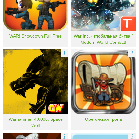
WAR! Showdown Full Free
War Inc. - глобальная битва /
Modern World Combat!
i
i
Warhammer 40,000: Space
Орегонская тропа
Wolf
i
i