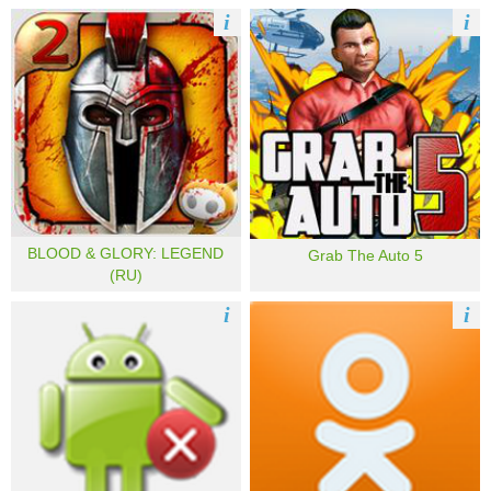
i
i
BLOOD & GLORY: LEGEND
Grab The Auto 5
(RU)
i
i