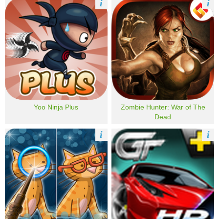
i
i
Yoo Ninja Plus
Zombie Hunter: War of The
Dead
i
i