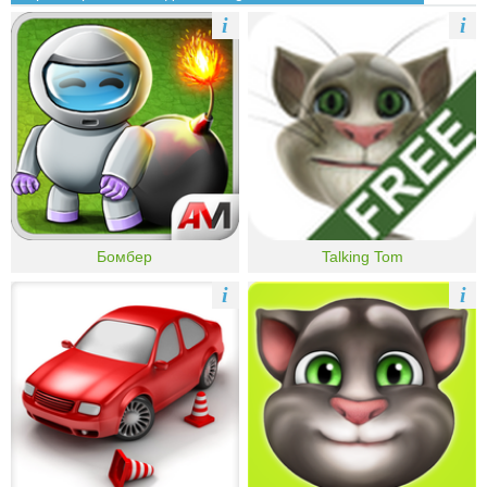
i
i
Бомбер
Talking Tom
i
i