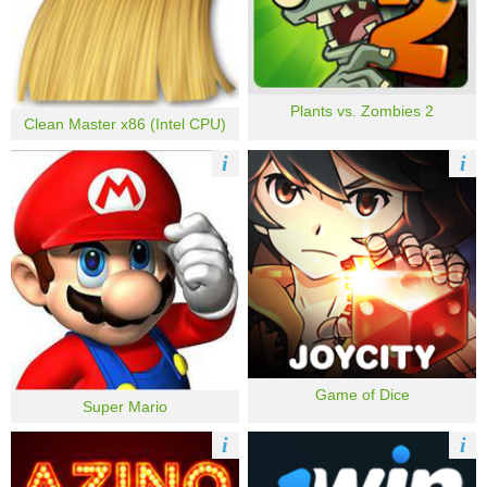
Plants vs. Zombies 2
Clean Master x86 (Intel CPU)
i
i
Game of Dice
Super Mario
i
i