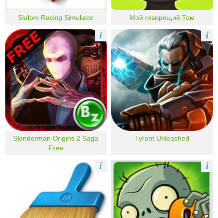
Slalom Racing Simulator
Мой говорящий Том
i
i
Slenderman Origins 2 Saga
Tyrant Unleashed
Free
i
i