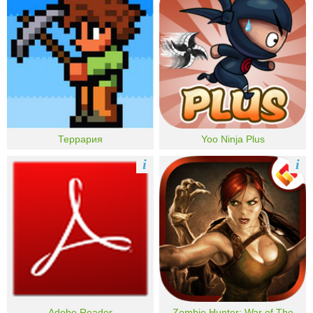
Террария
Yoo Ninja Plus
i
i
Adobe Reader
Zombie Hunter: War of The