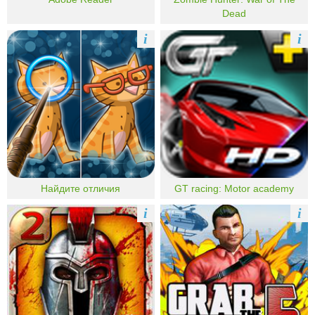
Dead
i
i
Найдите отличия
GT racing: Motor academy
i
i