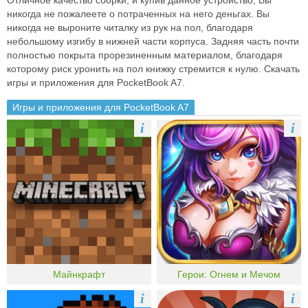
Отличное качество сборки, и купив данное устройство, Вы
никогда не пожалеете о потраченных на него деньгах. Вы
никогда не выроните читалку из рук на пол, благодаря
небольшому изгибу в нижней части корпуса. Задняя часть почти
полностью покрыта прорезиненным материалом, благодаря
которому риск уронить на пол книжку стремится к нулю. Скачать
игры и приложения для PocketBook A7.
Игры и приложения для PocketBook A7
i
i
Майнкрафт
Герои: Огнем и Мечом
i
i