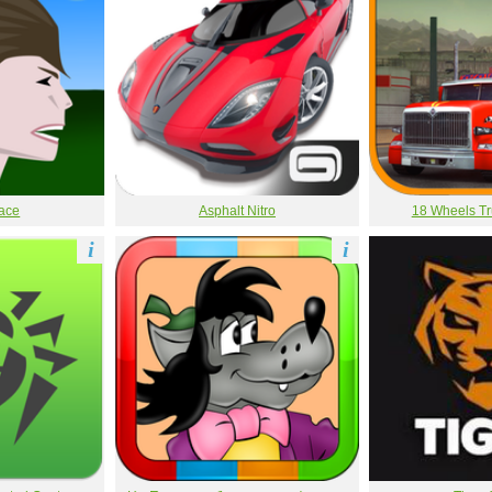
ace
Asphalt Nitro
18 Wheels Tr
i
i