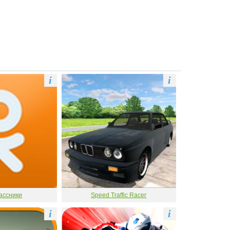
i
i
ассники
Speed Traffic Racer
i
i