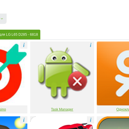
для LG L65 D285
- 6818
i
i
sino
Task Manager
Однокл
i
i