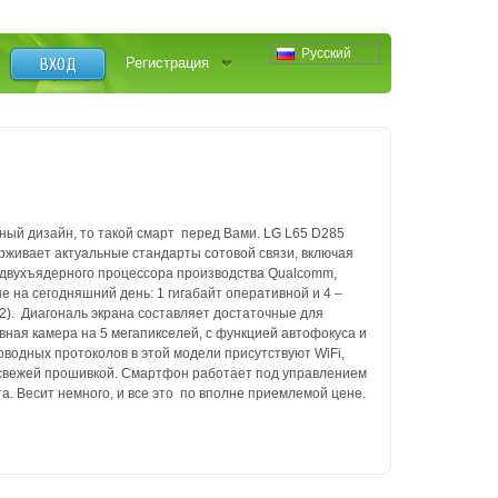
Русский
ВХОД
Регистрация
ый дизайн, то такой смарт ­ перед Вами. LG L65 D285
рживает актуальные стандарты сотовой связи, включая
е двухъядерного процессора производства Qualcomm,
ые на сегодняшний день: 1 гигабайт оперативной и 4 –
2). Диагональ экрана составляет достаточные для
ная камера на 5 мегапикселей, с функцией авто­фокуса и
водных протоколов в этой модели присутствуют Wi­Fi,
я свежей прошивкой. Смартфон работает под управлением
а. Весит немного, и все это ­ по вполне приемлемой цене.