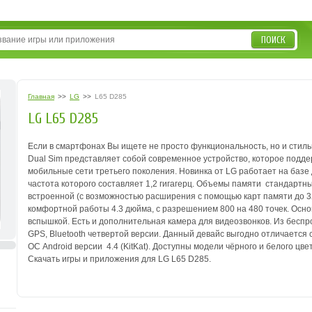
ПОИСК
Главная
>>
LG
>>
L65 D285
LG L65 D285
Если в смартфонах Вы ищете не просто функциональность, но и стильн
Dual Sim представляет собой современное устройство, которое подде
мобильные сети третьего поколения. Новинка от LG работает на баз
частота которого составляет 1,2 гигагерц. Объемы памяти ­ стандартн
встроенной (с возможностью расширения с помощью карт памяти до 3
комфортной работы 4.3 дюйма, с разрешением 800 на 480 точек. Основ
вспышкой. Есть и дополнительная камера для видео­звонков. Из беспро
GPS, Bluetooth четвертой версии. Данный девайс выгодно отличаетс
ОС Android версии 4.4 (KitKat). Доступны модели чёрного и белого цвет
Скачать игры и приложения для LG L65 D285.