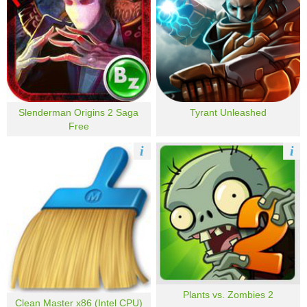
Slenderman Origins 2 Saga
Tyrant Unleashed
Free
i
i
Plants vs. Zombies 2
Clean Master x86 (Intel CPU)