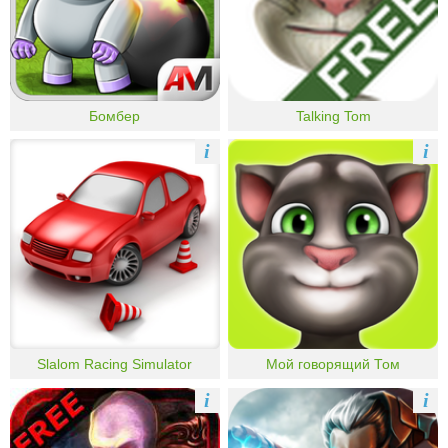
Бомбер
Talking Tom
i
i
Slalom Racing Simulator
Мой говорящий Том
i
i