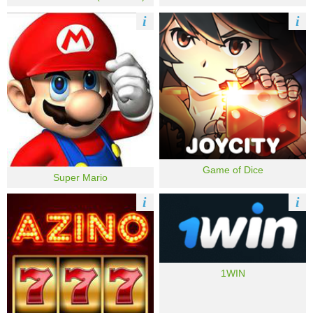
i
i
Game of Dice
Super Mario
i
i
1WIN