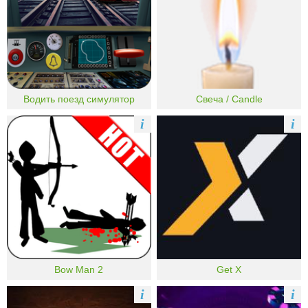
Водить поезд симулятор
Свеча / Candle
i
i
Bow Man 2
Get X
i
i