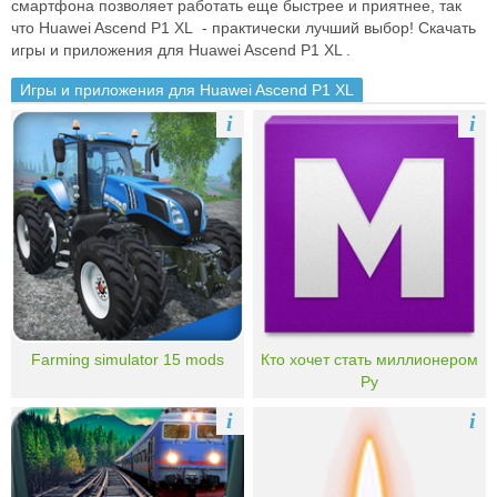
смартфона позволяет работать еще быстрее и приятнее, так
что Huawei Ascend P1 XL - практически лучший выбор!
Скачать
игры и приложения для Huawei Ascend P1 XL .
Игры и приложения для Huawei Ascend P1 XL
i
i
Farming simulator 15 mods
Кто хочет стать миллионером
Ру
i
i