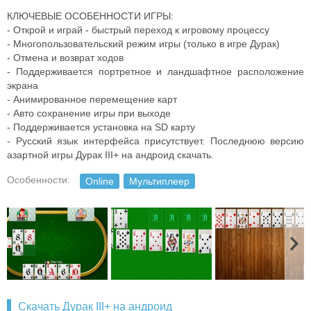
КЛЮЧЕВЫЕ ОСОБЕННОСТИ ИГРЫ:
- Открой и играй - быстрый переход к игровому процессу
- Многопользовательский режим игры (только в игре Дурак)
- Отмена и возврат ходов
- Поддерживается портретное и ландшафтное расположение
экрана
- Анимированное перемещение карт
- Авто сохранение игры при выходе
- Поддерживается установка на SD карту
- Русский язык интерфейса присутствует. Последнюю версию
азартной игры Дурак III+ на андроид скачать.
Особенности:
Online
Мультиплеер
Скачать Дурак III+ на андроид