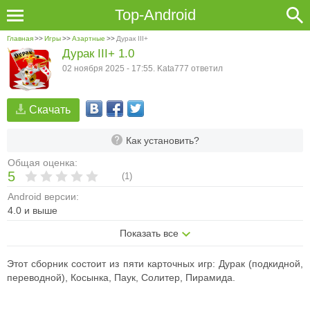
Top-Android
Главная
>>
Игры
>>
Азартные
>>
Дурак III+
Дурак III+ 1.0
02 ноября 2025 - 17:55. Kata777 ответил
Скачать
Как установить?
Общая оценка:
5
(
1
)
Android версии:
4.0 и выше
Показать все
Этот сборник состоит из пяти карточных игр: Дурак (подкидной,
переводной), Косынка, Паук, Солитер, Пирамида.