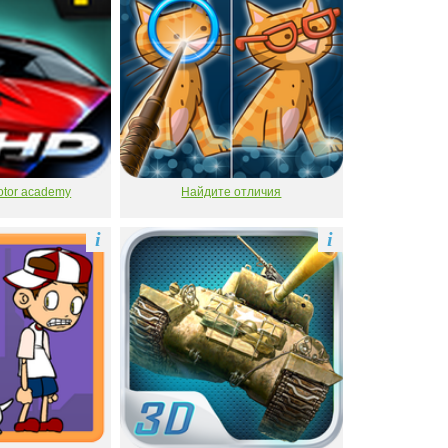
otor academy
Найдите отличия
i
i