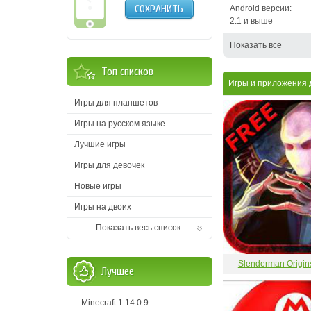
СОХРАНИТЬ
Android версии:
2.1 и выше
Показать все
Топ списков
Игры и приложения
Игры для планшетов
Игры на русском языке
Лучшие игры
Игры для девочек
Новые игры
Игры на двоих
Показать весь список
Slenderman Origin
Лучшее
Minecraft 1.14.0.9