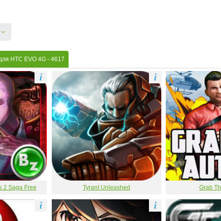
 для HTC EVO 4G
- 4617
i
i
s 2 Saga Free
Tyrant Unleashed
Grab Th
i
i