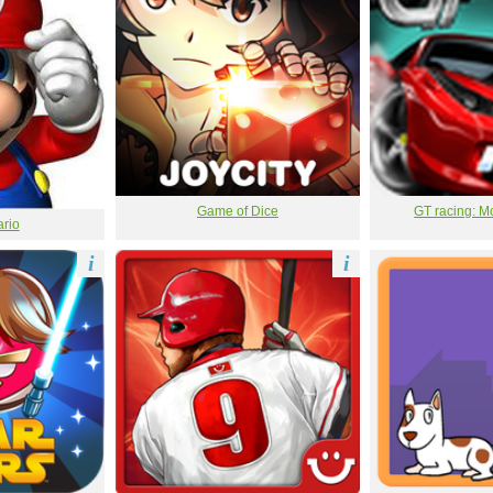
Game of Dice
GT racing: M
rio
i
i