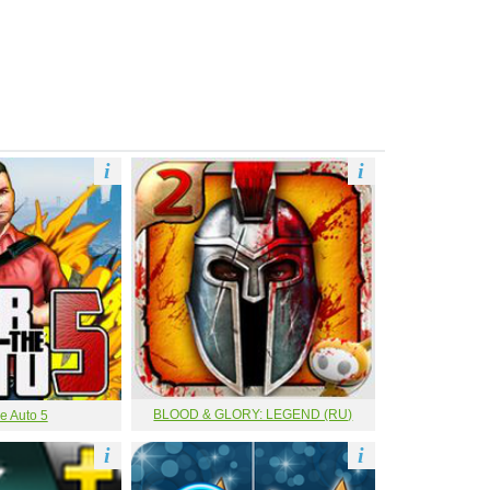
i
i
BLOOD & GLORY: LEGEND (RU)
e Auto 5
i
i