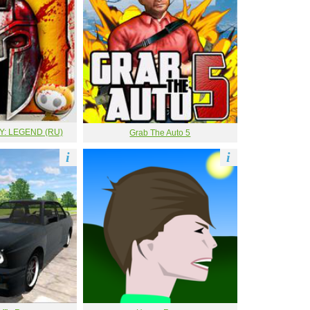
: LEGEND (RU)
Grab The Auto 5
i
i