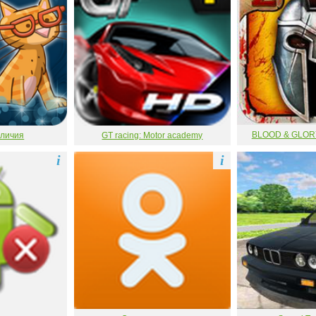
BLOOD & GLORY
тличия
GT racing: Motor academy
i
i