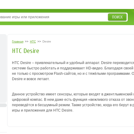
ПОИСК
Главная
>>
HTC
>>
Desire
HTC Desire
HTC Desire – привлекательный и удобный аппарат. Desire переводитс
системе быстро работать и поддерживает HD-видео. Благодаря своей
не только с просмотром Flash-сайтов, но и с тяжёлыми программами.
Desire и вовсе летает.
Данное устройство имеет сенсоры, которые входят в джентльменский 
цифровой компас. В нем даже есть функция «вежливого отказа от звон
переведётся в бесшумный режим. Также устройство, когда его берут в 
игры и приложения для HTC Desire.