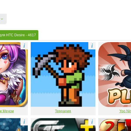
для HTC Desire
- 4617
i
i
 и Мечом
Террария
Yoo Nin
i
i