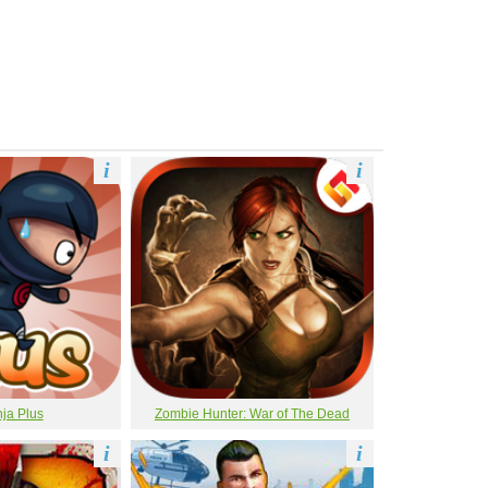
i
i
ja Plus
Zombie Hunter: War of The Dead
i
i