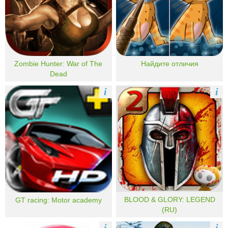
Zombie Hunter: War of The
Найдите отличия
Dead
i
i
BLOOD & GLORY: LEGEND
GT racing: Motor academy
(RU)
i
i