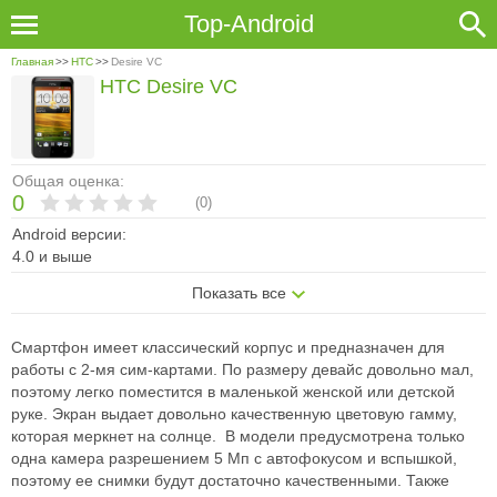
Top-Android
Главная
>>
HTC
>>
Desire VC
HTC Desire VC
Общая оценка:
0
(
0
)
Android версии:
4.0 и выше
Показать все
Смартфон имеет классический корпус и предназначен для
работы с 2-мя сим-картами. По размеру девайс довольно мал,
поэтому легко поместится в маленькой женской или детской
руке. Экран выдает довольно качественную цветовую гамму,
которая меркнет на солнце. В модели предусмотрена только
одна камера разрешением 5 Мп с автофокусом и вспышкой,
поэтому ее снимки будут достаточно качественными. Также