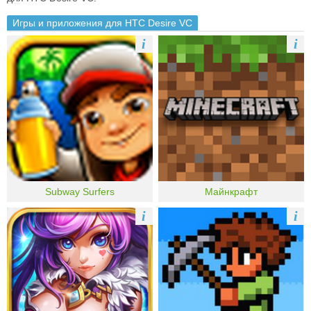
Игры и приложения для HTC Desire VC
i
i
Subway Surfers
Майнкрафт
i
i