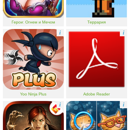
Герои: Огнем и Мечом
Террария
i
i
Yoo Ninja Plus
Adobe Reader
i
i