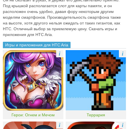
Он не скользит в руках, и держат его действительно приятно.
Под крышкой располагается слот для карты памяти, и он
расположен очень удобно, давая фору некоторым другим
моделям смартфонов. Производительность смартфона также
на высоте, хотя другого нельзя ожидать от таких гигантов, как
НТС. Отличный выбор за приемлемую цену. Скачать игры и
приложения для HTC Aria.
Игры и приложения для HTC Aria
i
i
Герои: Огнем и Мечом
Террария
i
i