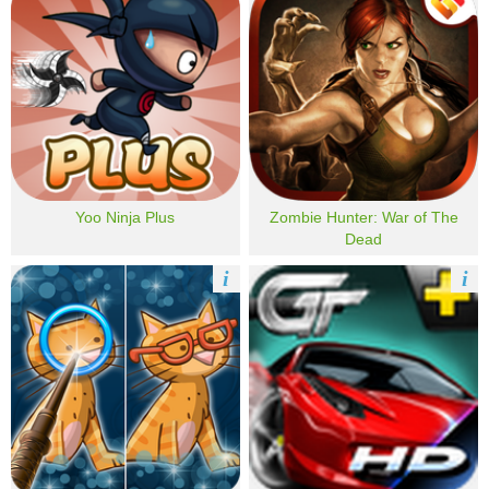
Yoo Ninja Plus
Zombie Hunter: War of The
Dead
i
i